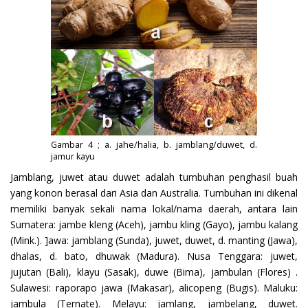
Gambar 4 ; a. jahe/halia, b. jamblang/duwet, d.
jamur kayu
Jamblang, juwet atau duwet adalah tumbuhan penghasil buah
yang konon berasal dari Asia dan Australia. Tumbuhan ini dikenal
memiliki banyak sekali nama lokal/nama daerah, antara lain
Sumatera: jambe kleng (Aceh), jambu kling (Gayo), jambu kalang
(Mink.). ]awa: jamblang (Sunda), juwet, duwet, d. manting (Jawa),
dhalas, d. bato, dhuwak (Madura). Nusa Tenggara: juwet,
jujutan (Bali), klayu (Sasak), duwe (Bima), jambulan (Flores) .
Sulawesi: raporapo jawa (Makasar), alicopeng (Bugis). Maluku:
jambula (Ternate). Melayu: jamlang, jambelang, duwet.