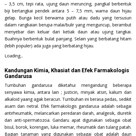
– 3,5 cm, tepi rata, ujung daun meruncing, pangkal berbentuk
biji bertangkai pendek antara 5 – 7,5 mm, warna daun hijau
gelap. Bunga kecil berwama putih atau dadu yang tersusun
dalam rangkaian berupa malai/bulir yang menguncup, berambut
menyebar dan keluar dari ketiak daun atau ujung tangkai.
Buahnya berbentuk bulat panjang. Selain yang berbatang hitam
(lebih populer) ada juga yang berbatang hijau.
Loading...
Kandungan Kimia, Khasiat dan Efek Farmakologis
Gandarusa
Tumbuhan gandarusa diketahui mengandung beberapa
senyawa kimia, antara lain ; justicin, minyak atsiri, kalium dan
alkaloid yaang agak beracun. Tumbuhan ini berasa pedas, sedikit
asam dan netral. Efek farmakologis gandarusa adalah sebagai
antirheumatik, melancarkan peredaran darah, analgesik, diuretik
dan anti-spermatozoa. Gandaru apat digunakan sebagai obat
bisul, borok, korengan, luka memar, rheumatik dan tulang patah.
Bagian tanaman yang digunakan sebagai obat adalah daun