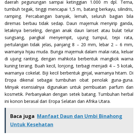
daerah pegunungan sampai ketinggian 1.000 m dpl. Terna,
tumbuh tegak, tinggi mencapai 1,5 m, batang berkayu, silindris,
ramping. Percabangan banyak, lemah, seluruh bagian bila
diremas berbau tidak sedap. Daun majemuk menyirip ganda,
letaknya berseling, dengan anak daun lanset atau bulat telur
sungsang, pangkal menyempit, ujung tumpul, tepi rata,
pertulangan tidak jelas, panjang 8 – 20 mm, lebar 2 – 6 mm,
warnanya hijau muda. Bunga majemuk dalam malai rata, keluar
di ujung ranting, dengan mahkota berbentuk rnangkok warna
kuning terang. Buah kecil, lonjong, terbagi menjadi 4 – 5 kotak,
warnanya cokelat. Biji kecil berbentuk ginjal, warnanya hitam. Di
Eropa dikenal sebagai turnbuhan obat penolak guna-guna.
Minyak esensialnya digunakan untuk pembuatan parfum dan
kosmetik. Perbanyakan dengan setek batang. Tumbuhan herbal
ini konon berasal dari Eropa Selatan dan Afrika Utara.
Baca juga
Manfaat Daun dan Umbi Binahong
Untuk Kesehatan