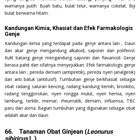
warnanya putih. Buah batu, bulat telur, warnanya cokelat. Biji
bulat berwarna hitam.
Kandungan Kimia, Khasiat dan Efek Farmakologis
Genje
Kandungan kimia yang terdapat pada genje antara lain ; Daun
dan akar genje mengandung alkaloid, saponin dan polifenol.
Kulit batang genje mengandung saponin dan flavanoid. Genje
berasa pahit dan sifatnya menyejukkan. Efek farmakologis genje
antara lain ; pereda demam (antipiretik), pereda nyeri (analgesik)
dan anti batuk (antitusif). Tumbuhan genje berkhasiat sebagai
obat radang saluran kencing, radang kandung kemih, bronkitis,
radang tenggorokan, nyeri rongga mulut, nyeri hernia, nyeri
lambung, terkilir, memar, rheumatik, demam, influensa, TBC
paru dan asma. Bagian tumbuhan yang digunakan sebagai obat
adalah akar dan daun.
66. Tanaman Obat Ginjean (
Leonurus
sibiricus
L.)