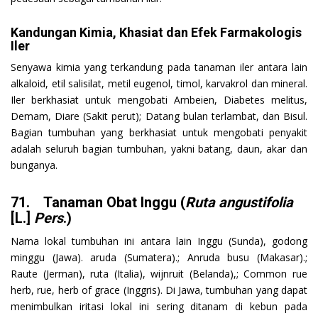
Kandungan Kimia, Khasiat dan Efek Farmakologis
Iler
Senyawa kimia yang terkandung pada tanaman iler antara lain
alkaloid, etil salisilat, metil eugenol, timol, karvakrol dan mineral.
Iler berkhasiat untuk mengobati Ambeien, Diabetes melitus,
Demam, Diare (Sakit perut); Datang bulan terlambat, dan Bisul.
Bagian tumbuhan yang berkhasiat untuk mengobati penyakit
adalah seluruh bagian tumbuhan, yakni batang, daun, akar dan
bunganya.
71. Tanaman Obat Inggu (
Ruta angustifolia
[L.]
Pers
.)
Nama lokal tumbuhan ini antara lain Inggu (Sunda), godong
minggu (Jawa). aruda (Sumatera).; Anruda busu (Makasar).;
Raute (Jerman), ruta (Italia), wijnruit (Belanda),; Common rue
herb, rue, herb of grace (Inggris). Di Jawa, tumbuhan yang dapat
menimbulkan iritasi lokal ini sering ditanam di kebun pada