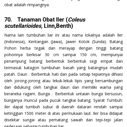
obat adalah rimpangnya.
70. Tanaman Obat Iler (
Coleus
scutellarioides,
Linn,Benth)
Nama lain tumbuhan liar ini atau nama lokalnya adalah Iler
(Indonesia), Kentangan (Jawa), Jawer Kotok (Sunda). Batang
Pohon herba tegak dan merayap dengan tinggi batang
pohonnya berkisar 30 cm sampai 150 cm, mempunyai
penampung batang berbentuk berbentuk segi empat dan
termasuk katagori tumbuhan basah yang batangnya mudah
patah. Daun : Berbentuk hati dan pada setiap tepiannya dihiasi
oleh jorong-jorong atau lekuk-lekuk tipis yang bersambungan
dan didukung oleh tangkai daun dan memiliki warna yang
beraneka ragam. Bunga : Berbentuk untaian bunga bersusun,
bunganya muncul pada pucuk tangkai batang. Syarat Tumbuh:
Iler dapat tumbuh subur di daerah dataran rendah sampai
ketinggian 1500 meter di atas permukaan laut. Iler bisa didapat
disekitar sungai atau pematang sawah dan tepi-tepi jalan
pedesaan sebagai tumbuhan liar.