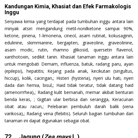
Kandungan Kimia, Khasiat dan Efek Farmakologis
Inggu
Senyawa kimia yang terdapat pada tumbuhan inggu antara lain
minyak atsiri mengandung metil-nonilketone sampai 90%,
ketone, pinena, 1-limonena, cineol, asam rutinat, kokusaginin,
edulinine, skimmianine, bergapten, graveoline, graveolinine,
asam modic, rutin, rhamno glikosid, quersetin flavenol,
xanthotoxin, sedikit tanin. Khasiat tanaman inggu antara lain
untuk mengobati Demam, influenza, batuk, radang paru, ayan
(epilepsi), hepatitis; Kejang pada anak, kecikutan (singultus,
hiccup), kolik, cacingan,; Histeri (hysteria), nyeri ulu hati, nyeri
dada dan hernia, bisul,; Haid tidak teratur, tidak datang haid
(amenorrrhea),; Radang kulit bernanah, memar akibat benturan
benda keras, ; Gigitan ular berbisa dan serangga, Keracunan
obat atau racun,; Pelebaran pembuluh darah balik (vena
varikosa),; Radang vena (flebitis). Seluruh bagian tumbuhan dari
tanaman ini dapat digunakan sebagai obat.
72. Jagung (
Zea mays
L.)