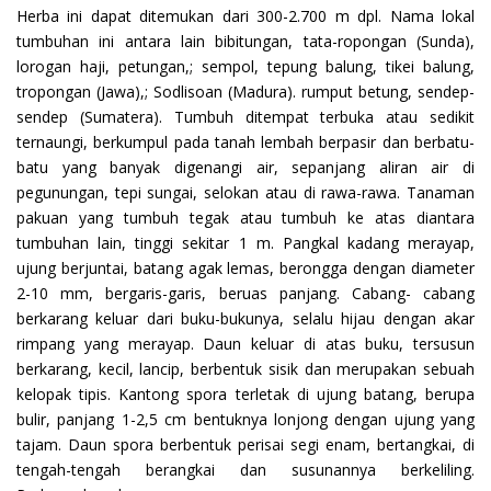
Herba ini dapat ditemukan dari 300-2.700 m dpl. Nama lokal
tumbuhan ini antara lain bibitungan, tata-ropongan (Sunda),
lorogan haji, petungan,; sempol, tepung balung, tikei balung,
tropongan (Jawa),; Sodlisoan (Madura). rumput betung, sendep-
sendep (Sumatera). Tumbuh ditempat terbuka atau sedikit
ternaungi, berkumpul pada tanah lembah berpasir dan berbatu-
batu yang banyak digenangi air, sepanjang aliran air di
pegunungan, tepi sungai, selokan atau di rawa-rawa. Tanaman
pakuan yang tumbuh tegak atau tumbuh ke atas diantara
tumbuhan lain, tinggi sekitar 1 m. Pangkal kadang merayap,
ujung berjuntai, batang agak lemas, berongga dengan diameter
2-10 mm, bergaris-garis, beruas panjang. Cabang- cabang
berkarang keluar dari buku-bukunya, selalu hijau dengan akar
rimpang yang merayap. Daun keluar di atas buku, tersusun
berkarang, kecil, lancip, berbentuk sisik dan merupakan sebuah
kelopak tipis. Kantong spora terletak di ujung batang, berupa
bulir, panjang 1-2,5 cm bentuknya lonjong dengan ujung yang
tajam. Daun spora berbentuk perisai segi enam, bertangkai, di
tengah-tengah berangkai dan susunannya berkeliling.