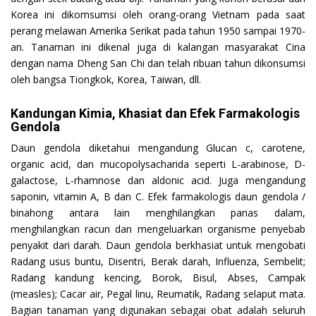
Korea ini dikomsumsi oleh orang-orang Vietnam pada saat
perang melawan Amerika Serikat pada tahun 1950 sampai 1970-
an. Tanaman ini dikenal juga di kalangan masyarakat Cina
dengan nama Dheng San Chi dan telah ribuan tahun dikonsumsi
oleh bangsa Tiongkok, Korea, Taiwan, dll.
Kandungan Kimia, Khasiat dan Efek Farmakologis
Gendola
Daun gendola diketahui mengandung Glucan c, carotene,
organic acid, dan mucopolysacharida seperti L-arabinose, D-
galactose, L-rhamnose dan aldonic acid. Juga mengandung
saponin, vitamin A, B dan C. Efek farmakologis daun gendola /
binahong antara lain menghilangkan panas dalam,
menghilangkan racun dan mengeluarkan organisme penyebab
penyakit dari darah. Daun gendola berkhasiat untuk mengobati
Radang usus buntu, Disentri, Berak darah, Influenza, Sembelit;
Radang kandung kencing, Borok, Bisul, Abses, Campak
(measles); Cacar air, Pegal linu, Reumatik, Radang selaput mata.
Bagian tanaman yang digunakan sebagai obat adalah seluruh