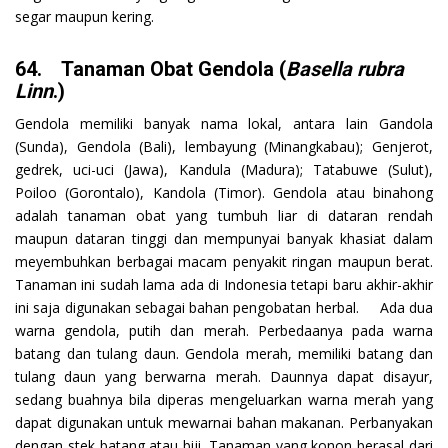
segar maupun kering.
64. Tanaman Obat Gendola (
Basella rubra
Linn
.)
Gendola memiliki banyak nama lokal, antara lain Gandola
(Sunda), Gendola (Bali), lembayung (Minangkabau); Genjerot,
gedrek, uci-uci (Jawa), Kandula (Madura); Tatabuwe (Sulut),
Poiloo (Gorontalo), Kandola (Timor). Gendola atau binahong
adalah tanaman obat yang tumbuh liar di dataran rendah
maupun dataran tinggi dan mempunyai banyak khasiat dalam
meyembuhkan berbagai macam penyakit ringan maupun berat.
Tanaman ini sudah lama ada di Indonesia tetapi baru akhir-akhir
ini saja digunakan sebagai bahan pengobatan herbal. Ada dua
warna gendola, putih dan merah. Perbedaanya pada warna
batang dan tulang daun. Gendola merah, memiliki batang dan
tulang daun yang berwarna merah. Daunnya dapat disayur,
sedang buahnya bila diperas mengeluarkan warna merah yang
dapat digunakan untuk mewarnai bahan makanan. Perbanyakan
dengan stek batang atau biji. Tanaman yang konon berasal dari