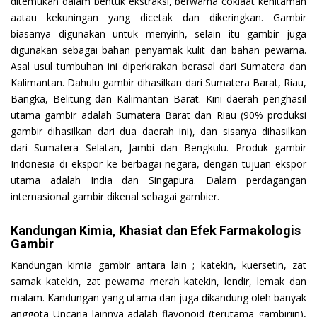
ditemukan dalam bentuk ekstraksi, berwarna coklaat kehitaman
aatau kekuningan yang dicetak dan dikeringkan. Gambir
biasanya digunakan untuk menyirih, selain itu gambir juga
digunakan sebagai bahan penyamak kulit dan bahan pewarna.
Asal usul tumbuhan ini diperkirakan berasal dari Sumatera dan
Kalimantan. Dahulu gambir dihasilkan dari Sumatera Barat, Riau,
Bangka, Belitung dan Kalimantan Barat. Kini daerah penghasil
utama gambir adalah Sumatera Barat dan Riau (90% produksi
gambir dihasilkan dari dua daerah ini), dan sisanya dihasilkan
dari Sumatera Selatan, Jambi dan Bengkulu. Produk gambir
Indonesia di ekspor ke berbagai negara, dengan tujuan ekspor
utama adalah India dan Singapura. Dalam perdagangan
internasional gambir dikenal sebagai gambier.
Kandungan Kimia, Khasiat dan Efek Farmakologis
Gambir
Kandungan kimia gambir antara lain ; katekin, kuersetin, zat
samak katekin, zat pewarna merah katekin, lendir, lemak dan
malam. Kandungan yang utama dan juga dikandung oleh banyak
anggota Uncaria lainnya adalah flavonoid (terutama gambiriin),