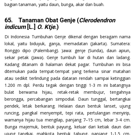
bagian tanaman, yaitu daun, bunga, akar dan buah.
65. Tanaman Obat Genje (
Clerodendron
indicum
[L.]
O. Ktje
.)
Di Indonesia Tumbuhan Genje dikenal dengan beragam nama
lokal, yaitu biduyuk, ganja, memadatan (Jakarta). Sumatera:
Ronggo dipo (Palembang). )awa: genje (Sunda), daun apiun,
sekar petak (Jawa). Genje tumbuh liar di hutan dan ladang.
Kadang ditanam di halaman dekat pagar. Tumbuhan ini bisa
ditemukan pada tempat-tempat yang terkena sinar matahari
atau sedikit terlindung pada dataran rendah sampai ketinggian
1.200 m dpl. Perdu tegak dengan tinggi 1-3 m ini batangnya
bulat berwarna hijau, retak-retak membujur, tengahnya
berongga, percabangan simpodial. Daun tunggal, bertangkai
pendek, letak berkarang. Helaian daun bentuk lanset, ujung
runcing, pangkal menyempit, tepi rata, pertulangan menyirip,
warnanya hijau tua mengilap, panjang 7–15 cm, lebar 3-4 cm.
Bunga majemuk, bentuk payung, keluar dari ketiak daun dan
ujung tangkai, mahkota bentuk tabung, panjang 1-1,5 cm,