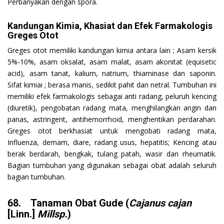
Perbanyakan dengan spora.
Kandungan Kimia, Khasiat dan Efek Farmakologis
Greges Otot
Greges otot memiliki kandungan kimia antara lain ; Asam kersik
5%-10%, asam oksalat, asam malat, asam akonitat (equisetic
acid), asam tanat, kalium, natrium, thiaminase dan saponin.
Sifat kimiai ; berasa manis, sedikit pahit dan netral. Tumbuhan ini
memiliki efek farmakologis sebagai anti radang, peluruh kencing
(diuretik), pengobatan radang mata, menghilangkan angin dan
panas, astringent, antihemorrhoid, menghentikan perdarahan.
Greges otot berkhasiat untuk mengobati radang mata,
Influenza, demam, diare, radang usus, hepatitis; Kencing atau
berak berdarah, bengkak, tulang patah, wasir dan rheumatik.
Bagian tumbuhan yang digunakan sebagai obat adalah seluruh
bagian tumbuhan.
68. Tanaman Obat Gude (
Cajanus cajan
[Linn.]
Millsp.
)