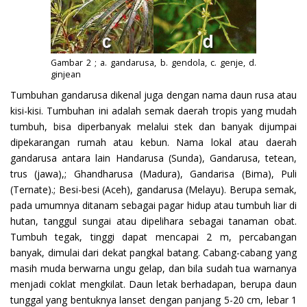
Gambar 2 ; a. gandarusa, b. gendola, c. genje, d.
ginjean
Tumbuhan gandarusa dikenal juga dengan nama daun rusa atau
kisi-kisi. Tumbuhan ini adalah semak daerah tropis yang mudah
tumbuh, bisa diperbanyak melalui stek dan banyak dijumpai
dipekarangan rumah atau kebun. Nama lokal atau daerah
gandarusa antara lain Handarusa (Sunda), Gandarusa, tetean,
trus (jawa),; Ghandharusa (Madura), Gandarisa (Bima), Puli
(Ternate).; Besi-besi (Aceh), gandarusa (Melayu). Berupa semak,
pada umumnya ditanam sebagai pagar hidup atau tumbuh liar di
hutan, tanggul sungai atau dipelihara sebagai tanaman obat.
Tumbuh tegak, tinggi dapat mencapai 2 m, percabangan
banyak, dimulai dari dekat pangkal batang. Cabang-cabang yang
masih muda berwarna ungu gelap, dan bila sudah tua warnanya
menjadi coklat mengkilat. Daun letak berhadapan, berupa daun
tunggal yang bentuknya lanset dengan panjang 5-20 cm, lebar 1