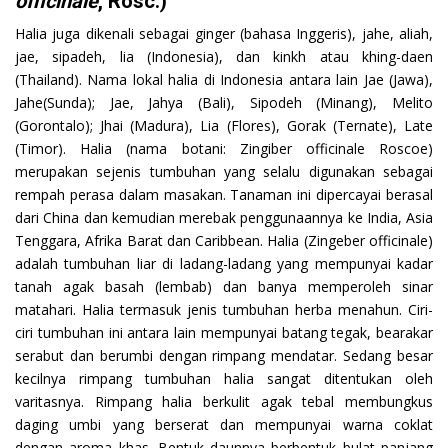
officinale
, Rosc.)
Halia juga dikenali sebagai ginger (bahasa Inggeris), jahe, aliah,
jae, sipadeh, lia (Indonesia), dan kinkh atau khing-daen
(Thailand). Nama lokal halia di Indonesia antara lain Jae (Jawa),
Jahe(Sunda); Jae, Jahya (Bali), Sipodeh (Minang), Melito
(Gorontalo); Jhai (Madura), Lia (Flores), Gorak (Ternate), Late
(Timor). Halia (nama botani: Zingiber officinale Roscoe)
merupakan sejenis tumbuhan yang selalu digunakan sebagai
rempah perasa dalam masakan. Tanaman ini dipercayai berasal
dari China dan kemudian merebak penggunaannya ke India, Asia
Tenggara, Afrika Barat dan Caribbean. Halia (Zingeber officinale)
adalah tumbuhan liar di ladang-ladang yang mempunyai kadar
tanah agak basah (lembab) dan banya memperoleh sinar
matahari. Halia termasuk jenis tumbuhan herba menahun. Ciri-
ciri tumbuhan ini antara lain mempunyai batang tegak, bearakar
serabut dan berumbi dengan rimpang mendatar. Sedang besar
kecilnya rimpang tumbuhan halia sangat ditentukan oleh
varitasnya. Rimpang halia berkulit agak tebal membungkus
daging umbi yang berserat dan mempunyai warna coklat
dengan aroma khas. Bentuk daunnya berbentuk bulat panjang