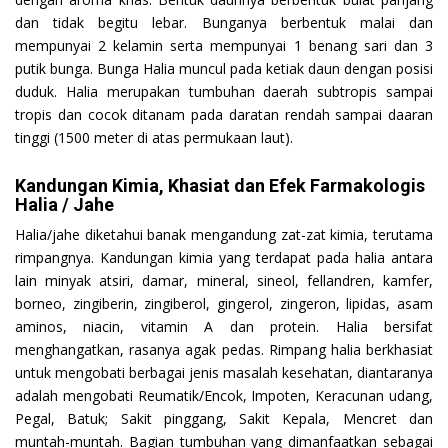
dan tidak begitu lebar. Bunganya berbentuk malai dan
mempunyai 2 kelamin serta mempunyai 1 benang sari dan 3
putik bunga. Bunga Halia muncul pada ketiak daun dengan posisi
duduk. Halia merupakan tumbuhan daerah subtropis sampai
tropis dan cocok ditanam pada daratan rendah sampai daaran
tinggi (1500 meter di atas permukaan laut).
Kandungan Kimia, Khasiat dan Efek Farmakologis
Halia / Jahe
Halia/jahe diketahui banak mengandung zat-zat kimia, terutama
rimpangnya. Kandungan kimia yang terdapat pada halia antara
lain minyak atsiri, damar, mineral, sineol, fellandren, kamfer,
borneo, zingiberin, zingiberol, gingerol, zingeron, lipidas, asam
aminos, niacin, vitamin A dan protein. Halia bersifat
menghangatkan, rasanya agak pedas. Rimpang halia berkhasiat
untuk mengobati berbagai jenis masalah kesehatan, diantaranya
adalah mengobati Reumatik/Encok, Impoten, Keracunan udang,
Pegal, Batuk; Sakit pinggang, Sakit Kepala, Mencret dan
muntah-muntah. Bagian tumbuhan yang dimanfaatkan sebagai