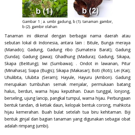
Gambar 1 ; a. umbi gadung, b (1). tanaman gambir,
b (2). gambir olahan
Tanaman ini dikenal dengan berbagai nama daerah atau
sebutan lokal di Indonesia, antara lain : Bitule, Bunga meraya
(Manado); Gadung, Gadung ribo (Sumatera Barat); Gadung
(Sunda); Gadung (Jawa); Ghadhung (Madura); Gadung, Sikapa,
Skapa (BeIitung); Iwi (Sumbawa); . Ondot in lawanan, Pitur
(Minahasa); Siapa (Bugis); Sikapa (Makasar); Boti (Roti); Lei (Kai);
Uhulibita, Ulubita (Seram); Hayule, Hayuru (Ambon). Gadung
merupakan tumbuhan semak menjalar, permukaan batang
halus, berduri, warna hijau keputihan. Daun tunggal, lonjong,
berseling, ujung lancip, pangkal tumpul, warna hijau. Perbungaan
bentuk tandan, di ketiak daun, kelopak bentuk corong, mahkota
hijau kemerahan. Buah bulat setelah tua biru kehitaman. Biji
bentuk ginjal dan bagian tanaman yang digunakan sebagai obat
adalah rimpang (umbi).