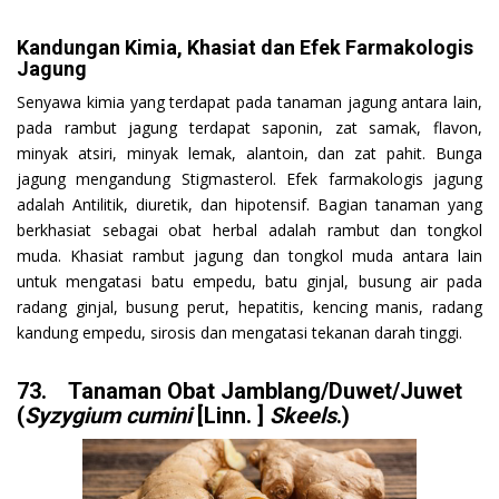
Kandungan Kimia, Khasiat dan Efek Farmakologis
Jagung
Senyawa kimia yang terdapat pada tanaman jagung antara lain,
pada rambut jagung terdapat saponin, zat samak, flavon,
minyak atsiri, minyak lemak, alantoin, dan zat pahit. Bunga
jagung mengandung Stigmasterol. Efek farmakologis jagung
adalah Antilitik, diuretik, dan hipotensif. Bagian tanaman yang
berkhasiat sebagai obat herbal adalah rambut dan tongkol
muda. Khasiat rambut jagung dan tongkol muda antara lain
untuk mengatasi batu empedu, batu ginjal, busung air pada
radang ginjal, busung perut, hepatitis, kencing manis, radang
kandung empedu, sirosis dan mengatasi tekanan darah tinggi.
73. Tanaman Obat Jamblang/Duwet/Juwet
(
Syzygium cumini
[Linn. ]
Skeels
.)