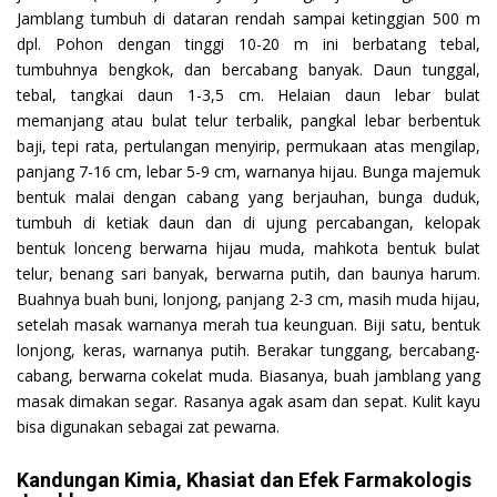
Jamblang tumbuh di dataran rendah sampai ketinggian 500 m
dpl. Pohon dengan tinggi 10-20 m ini berbatang tebal,
tumbuhnya bengkok, dan bercabang banyak. Daun tunggal,
tebal, tangkai daun 1-3,5 cm. Helaian daun lebar bulat
memanjang atau bulat telur terbalik, pangkal lebar berbentuk
baji, tepi rata, pertulangan menyirip, permukaan atas mengilap,
panjang 7-16 cm, lebar 5-9 cm, warnanya hijau. Bunga majemuk
bentuk malai dengan cabang yang berjauhan, bunga duduk,
tumbuh di ketiak daun dan di ujung percabangan, kelopak
bentuk lonceng berwarna hijau muda, mahkota bentuk bulat
telur, benang sari banyak, berwarna putih, dan baunya harum.
Buahnya buah buni, lonjong, panjang 2-3 cm, masih muda hijau,
setelah masak warnanya merah tua keunguan. Biji satu, bentuk
lonjong, keras, warnanya putih. Berakar tunggang, bercabang-
cabang, berwarna cokelat muda. Biasanya, buah jamblang yang
masak dimakan segar. Rasanya agak asam dan sepat. Kulit kayu
bisa digunakan sebagai zat pewarna.
Kandungan Kimia, Khasiat dan Efek Farmakologis