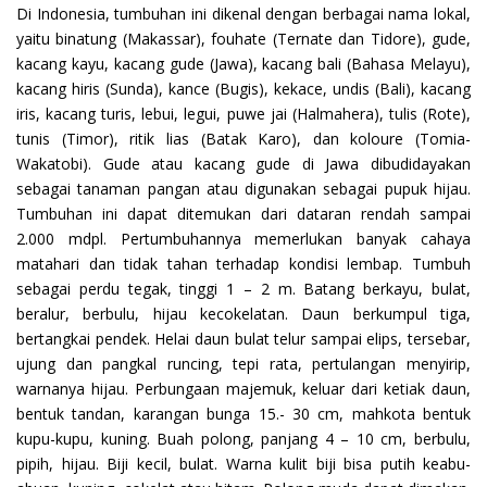
Di Indonesia, tumbuhan ini dikenal dengan berbagai nama lokal,
yaitu binatung (Makassar), fouhate (Ternate dan Tidore), gude,
kacang kayu, kacang gude (Jawa), kacang bali (Bahasa Melayu),
kacang hiris (Sunda), kance (Bugis), kekace, undis (Bali), kacang
iris, kacang turis, lebui, legui, puwe jai (Halmahera), tulis (Rote),
tunis (Timor), ritik lias (Batak Karo), dan koloure (Tomia-
Wakatobi). Gude atau kacang gude di Jawa dibudidayakan
sebagai tanaman pangan atau digunakan sebagai pupuk hijau.
Tumbuhan ini dapat ditemukan dari dataran rendah sampai
2.000 mdpl. Pertumbuhannya memerlukan banyak cahaya
matahari dan tidak tahan terhadap kondisi lembap. Tumbuh
sebagai perdu tegak, tinggi 1 – 2 m. Batang berkayu, bulat,
beralur, berbulu, hijau kecokelatan. Daun berkumpul tiga,
bertangkai pendek. Helai daun bulat telur sampai elips, tersebar,
ujung dan pangkal runcing, tepi rata, pertulangan menyirip,
warnanya hijau. Perbungaan majemuk, keluar dari ketiak daun,
bentuk tandan, karangan bunga 15.- 30 cm, mahkota bentuk
kupu-kupu, kuning. Buah polong, panjang 4 – 10 cm, berbulu,
pipih, hijau. Biji kecil, bulat. Warna kulit biji bisa putih keabu-