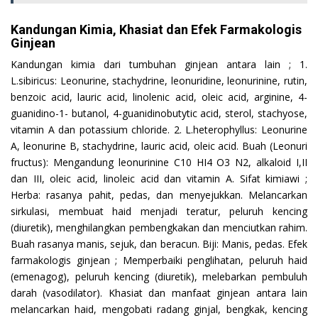
Kandungan Kimia, Khasiat dan Efek Farmakologis
Ginjean
Kandungan kimia dari tumbuhan ginjean antara lain ; 1.
L.sibiricus: Leonurine, stachydrine, leonuridine, leonurinine, rutin,
benzoic acid, lauric acid, linolenic acid, oleic acid, arginine, 4-
guanidino-1- butanol, 4-guanidinobutytic acid, sterol, stachyose,
vitamin A dan potassium chloride. 2. L.heterophyllus: Leonurine
A, leonurine B, stachydrine, lauric acid, oleic acid. Buah (Leonuri
fructus): Mengandung leonurinine C10 HI4 O3 N2, alkaloid I,II
dan III, oleic acid, linoleic acid dan vitamin A. Sifat kimiawi ;
Herba: rasanya pahit, pedas, dan menyejukkan. Melancarkan
sirkulasi, membuat haid menjadi teratur, peluruh kencing
(diuretik), menghilangkan pembengkakan dan menciutkan rahim.
Buah rasanya manis, sejuk, dan beracun. Biji: Manis, pedas. Efek
farmakologis ginjean ; Memperbaiki penglihatan, peluruh haid
(emenagog), peluruh kencing (diuretik), melebarkan pembuluh
darah (vasodilator). Khasiat dan manfaat ginjean antara lain
melancarkan haid, mengobati radang ginjal, bengkak, kencing