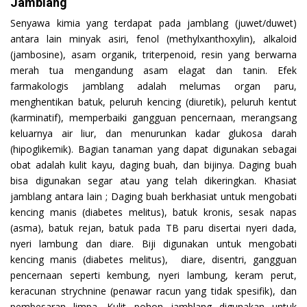
Jamblang
Senyawa kimia yang terdapat pada jamblang (juwet/duwet)
antara lain minyak asiri, fenol (methylxanthoxylin), alkaloid
(jambosine), asam organik, triterpenoid, resin yang berwarna
merah tua mengandung asam elagat dan tanin. Efek
farmakologis jamblang adalah melumas organ paru,
menghentikan batuk, peluruh kencing (diuretik), peluruh kentut
(karminatif), memperbaiki gangguan pencernaan, merangsang
keluarnya air liur, dan menurunkan kadar glukosa darah
(hipoglikemik). Bagian tanaman yang dapat digunakan sebagai
obat adalah kulit kayu, daging buah, dan bijinya. Daging buah
bisa digunakan segar atau yang telah dikeringkan. Khasiat
jamblang antara lain ; Daging buah berkhasiat untuk mengobati
kencing manis (diabetes melitus), batuk kronis, sesak napas
(asma), batuk rejan, batuk pada TB paru disertai nyeri dada,
nyeri lambung dan diare. Biji digunakan untuk mengobati
kencing manis (diabetes melitus), diare, disentri, gangguan
pencernaan seperti kembung, nyeri lambung, keram perut,
keracunan strychnine (penawar racun yang tidak spesifik), dan
pembesaran limpa. Kulit pohon jamblang digunakan untuk