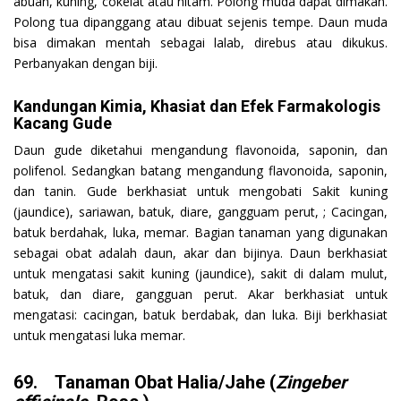
abuan, kuning, cokelat atau hitam. Polong muda dapat dimakan.
Polong tua dipanggang atau dibuat sejenis tempe. Daun muda
bisa dimakan mentah sebagai lalab, direbus atau dikukus.
Perbanyakan dengan biji.
Kandungan Kimia, Khasiat dan Efek Farmakologis
Kacang Gude
Daun gude diketahui mengandung flavonoida, saponin, dan
polifenol. Sedangkan batang mengandung flavonoida, saponin,
dan tanin. Gude berkhasiat untuk mengobati Sakit kuning
(jaundice), sariawan, batuk, diare, gangguam perut, ; Cacingan,
batuk berdahak, luka, memar. Bagian tanaman yang digunakan
sebagai obat adalah daun, akar dan bijinya. Daun berkhasiat
untuk mengatasi sakit kuning (jaundice), sakit di dalam mulut,
batuk, dan diare, gangguan perut. Akar berkhasiat untuk
mengatasi: cacingan, batuk berdabak, dan luka. Biji berkhasiat
untuk mengatasi luka memar.
69. Tanaman Obat Halia/Jahe (
Zingeber