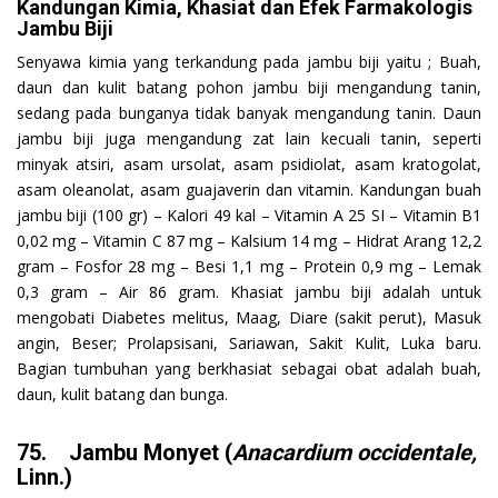
Kandungan Kimia, Khasiat dan Efek Farmakologis
Jambu Biji
Senyawa kimia yang terkandung pada jambu biji yaitu ; Buah,
daun dan kulit batang pohon jambu biji mengandung tanin,
sedang pada bunganya tidak banyak mengandung tanin. Daun
jambu biji juga mengandung zat lain kecuali tanin, seperti
minyak atsiri, asam ursolat, asam psidiolat, asam kratogolat,
asam oleanolat, asam guajaverin dan vitamin. Kandungan buah
jambu biji (100 gr) – Kalori 49 kal – Vitamin A 25 SI – Vitamin B1
0,02 mg – Vitamin C 87 mg – Kalsium 14 mg – Hidrat Arang 12,2
gram – Fosfor 28 mg – Besi 1,1 mg – Protein 0,9 mg – Lemak
0,3 gram – Air 86 gram. Khasiat jambu biji adalah untuk
mengobati Diabetes melitus, Maag, Diare (sakit perut), Masuk
angin, Beser; Prolapsisani, Sariawan, Sakit Kulit, Luka baru.
Bagian tumbuhan yang berkhasiat sebagai obat adalah buah,
daun, kulit batang dan bunga.
75. Jambu Monyet (
Anacardium occidentale,
Linn.)