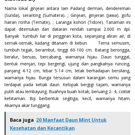
Nama lokal ginjean antara lain Padang derman, dendereman
(Sunda), seranting (Sumatera). ; Ginjean, ginjeran (Jawa). gofu
hairan roriha (Ternate), ; Laranga kohori (Tidore). Tanaman ini
dapat ditemukan dari dataran rendah sampai 2.000 m dpl.
Banyak tumbuh liar di pinggiran kota, sepanjang aliran air, di
semak-semak, kadang ditanam di kebun. Terna semusim,
tumbuh tegak, berambut, tinggi 60-100 cm. Batang berongga,
beralur, beruas, bercabang, warnanya hijau. Daun tunggal,
bentuk menjari, tepi bergerigi, ujung dan pangkalnya runcing,
panjang 4-12 cm, lebar 5-14 cm, letak berhadapan bersilang,
warnanya hijau. Bunga tersusun dalam karangan semu yang
terdapat pada ketiak daun. Kelopak bergigi tajam, warnanya
putih atau lembayung. Buahnya buah kotak, beruang 2- 4, coklat
kehitaman. Biji berbentuk segitiga, kecil, warnanya hitam.
Akarnya akar tunggang.
Baca juga
20 Manfaat Daun Mint Untuk
Kesehatan dan Kecantikan