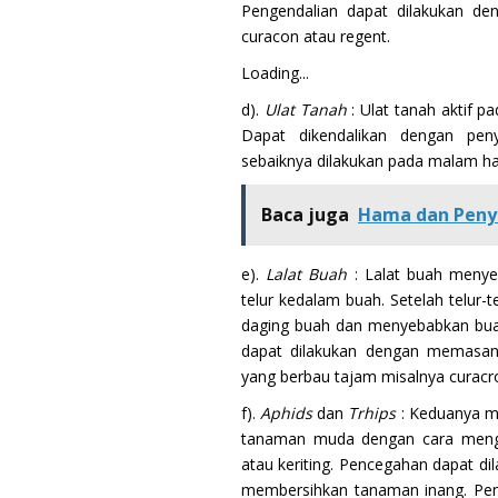
Pengendalian dapat dilakukan den
curacon atau regent.
Loading...
d).
Ulat Tanah
: Ulat tanah aktif 
Dapat dikendalikan dengan pen
sebaiknya dilakukan pada malam har
Baca juga
Hama dan Pen
e).
Lalat Buah
: Lalat buah menye
telur kedalam buah. Setelah telur-
daging buah dan menyebabkan buah
dapat dilakukan dengan memasang
yang berbau tajam misalnya curacr
f).
Aphids
dan
Trhips
: Keduanya m
tanaman muda dengan cara meng
atau keriting. Pencegahan dapat d
membersihkan tanaman inang. Pen