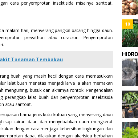
gan cara penyemprotan insektisida misalnya santoat,
10
pada malam hari, menyerang pangkal batang hingga daun.
yemprotan prevathon atau curacron. Penyemprotan
i.
HIDR
yakit Tanaman Tembakau
rang buah yang masih kecil dengan cara memasukkan
telur lalat buah menetas menjadi larva ia akan memakan
 menguning, busuk dan akhirnya rontok. Pengendalian
 perangkap lalat buah dan penyemprotan insektisida
on atau santoat.
erupakan hama jenis kutu-kutuan yang menyerang daun
hisap cairan daun dan menyebabkan daun mengkerut
ilakukan dengan cara menjaga kebersihan lingkungan dan
yemprotan dapat dilakukan dengan akarisida berbahan