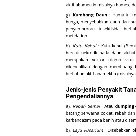
aktif abamectin misalnya bamex, d
g).
Kumbang Daun
: Hama ini m
bunga, menyebabkan daun dan bun
penyemprotan insektisida berba
metidation.
h).
Kutu Kebul
: Kutu kebul (Bem
bercak nekrotik pada daun akibat
merupakan vektor utama virus
dikendalikan dengan membuang t
berbahan aktif abamektin (misalnya
Jenis-jenis Penyakit T
Pengendaliannya
a).
Rebah Semai
: Atau
dumping-
batang berwarna coklat, rebah dan 
karbendazim pada benih atau disem
b).
Layu Fusarium
: Disebabkan 