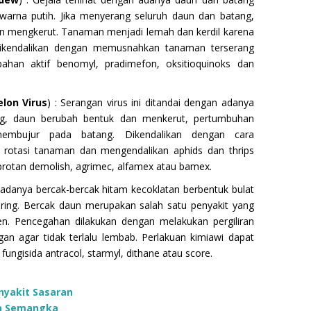
warna putih. Jika menyerang seluruh daun dan batang,
an mengkerut. Tanaman menjadi lemah dan kerdil karena
ikendalikan dengan memusnahkan tanaman terserang
ahan aktif benomyl, pradimefon, oksitioquinoks dan
lon Virus
) : Serangan virus ini ditandai dengan adanya
ng, daun berubah bentuk dan menkerut, pertumbuhan
membujur pada batang. Dikendalikan dengan cara
 rotasi tanaman dan mengendalikan aphids dan thrips
rotan demolish, agrimec, alfamex atau bamex.
 adanya bercak-bercak hitam kecoklatan berbentuk bulat
ing. Bercak daun merupakan salah satu penyakit yang
n. Pencegahan dilakukan dengan melakukan pergiliran
an agar tidak terlalu lembab. Perlakuan kimiawi dapat
ungisida antracol, starmyl, dithane atau score.
nyakit Sasaran
n Semangka