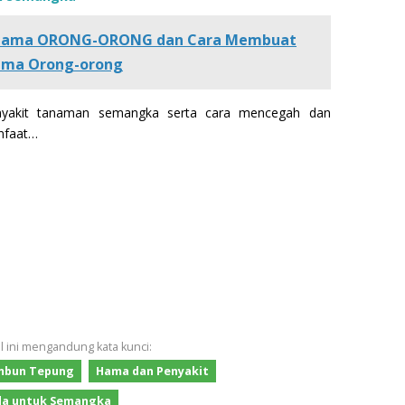
 Hama ORONG-ORONG dan Cara Membuat
Hama Orong-orong
yakit tanaman semangka serta cara mencegah dan
nfaat…
el ini mengandung kata kunci:
mbun Tepung
Hama dan Penyakit
ida untuk Semangka