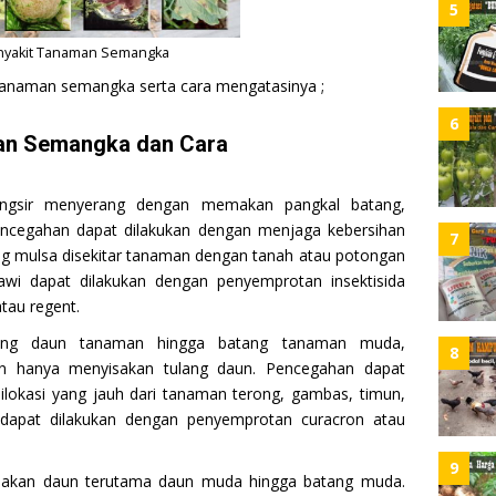
5
nyakit Tanaman Semangka
tanaman semangka serta cara mengatasinya ;
6
an Semangka dan Cara
angsir menyerang dengan memakan pangkal batang,
ncegahan dapat dilakukan dengan menjaga kebersihan
7
g mulsa disekitar tanaman dengan tanah atau potongan
awi dapat dilakukan dengan penyemprotan insektisida
atau regent.
ng daun tanaman hingga batang tanaman muda,
8
n hanya menyisakan tulang daun. Pencegahan dapat
lokasi yang jauh dari tanaman terong, gambas, timun,
 dapat dilakukan dengan penyemprotan curacron atau
9
akan daun terutama daun muda hingga batang muda.