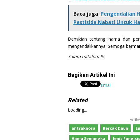
Baca juga
Pengendalian
Pestisida Nabati Untuk 
Demikian tentang hama dan pen
mengendalikannya. Semoga berma
Salam mitalom !!!
Bagikan Artikel Ini
Email
Related
Loading...
Artik
antraknosa
Bercak Daun
E
Hama Semangka
Jenis Fungis