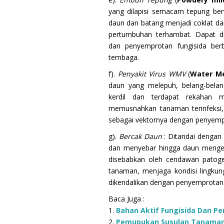
yang dilapisi semacam tepung ber
daun dan batang menjadi coklat d
pertumbuhan terhambat. Dapat d
dan penyemprotan fungisida berb
tembaga.
f).
Penyakit Virus WMV
(
Water Me
daun yang melepuh, belang-bela
kerdil dan terdapat rekahan 
memusnahkan tanaman terinfeksi,
sebagai vektornya dengan penyemp
g).
Bercak Daun
: Ditandai dengan
dan menyebar hingga daun menger
disebabkan oleh cendawan patoge
tanaman, menjaga kondisi lingkung
dikendalikan dengan penyemprotan f
Baca Juga :
1.
Bahan Aktif Fungisida Dan Pe
2.
Pemupukan Susulan Tanama