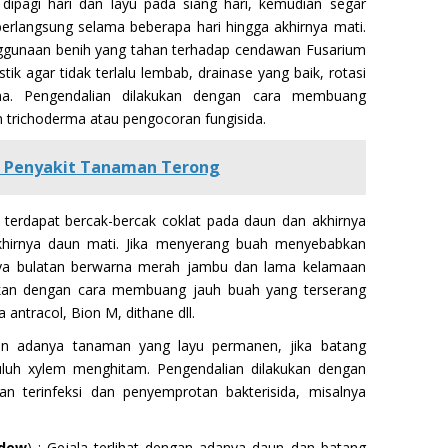
ipagi hari dan layu pada siang hari, kemudian segar
 berlangsung selama beberapa hari hingga akhirnya mati.
ggunaan benih yang tahan terhadap cendawan Fusarium
k agar tidak terlalu lembab, drainase yang baik, rotasi
rma. Pengendalian dilakukan dengan cara membuang
trichoderma atau pengocoran fungisida.
 Penyakit Tanaman Terong
ka terdapat bercak-bercak coklat pada daun dan akhirnya
hirnya daun mati. Jika menyerang buah menyebabkan
nya bulatan berwarna merah jambu dan lama kelamaan
ukan dengan cara membuang jauh buah yang terserang
antracol, Bion M, dithane dll.
an adanya tanaman yang layu permanen, jika batang
uluh xylem menghitam. Pengendalian dilakukan dengan
terinfeksi dan penyemprotan bakterisida, misalnya
ldew
) : Gejala terlihat dengan adanya daun dan batang