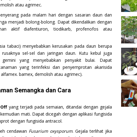
emolish atau agrimec.
enyerang pada malam hari dengan sasaran daun dan
ga menjadi bolong-bolong. Dapat dikendalikan dengan
han aktif diafentiuron, tiodikarb, profenofos atau
isia tabaci) menyebabkan kerusakan pada daun berupa
 rusaknya sel-sel dan jaringan daun. Kutu kebul juga
 gemini yang menyebabkan penyakit bulai. Dapat
anaman yang terinfeksi dan penyemprotan akarisida
 alfamex. bamex, demolish atau agrimec).
anaman Semangka dan Cara
Off
yang terjadi pada semaian, ditandai dengan gejala
kemudian mati. Dapat dicegah dengan aplikasi fungisida
prot dengan fungisida antracol.
oleh cendawan
Fusarium oxysporum
. Gejala terlihat jika