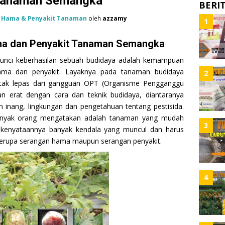
Tanaman Semangka
BERI
i
Hama & Penyakit Tanaman
oleh
azzamy
1
ma dan Penyakit Tanaman Semangka
kunci keberhasilan sebuah budidaya adalah kemampuan
ma dan penyakit. Layaknya pada tanaman budidaya
2
 tak lepas dari gangguan OPT (Organisme Pengganggu
n erat dengan cara dan teknik budidaya, diantaranya
 inang, lingkungan dan pengetahuan tentang pestisida.
anyak orang mengatakan adalah tanaman yang mudah
3
 kenyataannya banyak kendala yang muncul dan harus
 berupa serangan hama maupun serangan penyakit.
4