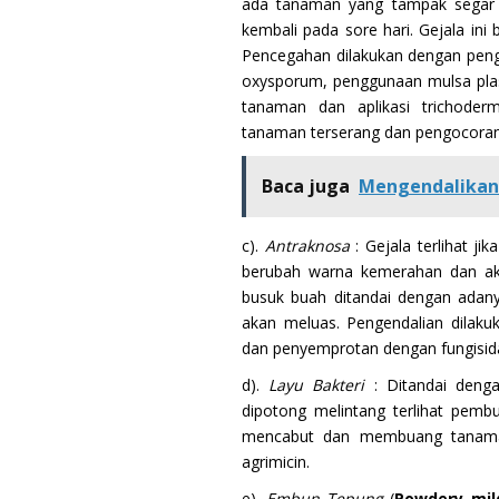
ada tanaman yang tampak segar d
kembali pada sore hari. Gejala ini
Pencegahan dilakukan dengan pen
oxysporum, penggunaan mulsa plasti
tanaman dan aplikasi trichode
tanaman terserang dan pengocoran 
Baca juga
Mengendalikan
c).
Antraknosa
: Gejala terlihat ji
berubah warna kemerahan dan ak
busuk buah ditandai dengan ada
akan meluas. Pengendalian dilak
dan penyemprotan dengan fungisida 
d).
Layu Bakteri
: Ditandai deng
dipotong melintang terlihat pemb
mencabut dan membuang tanaman 
agrimicin.
e).
Embun Tepung
(
Powdery mi