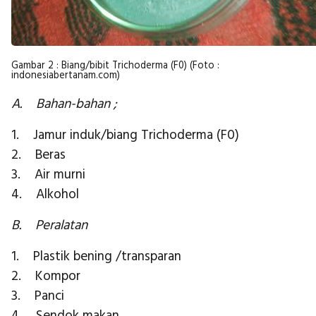
Gambar 2 : Biang/bibit Trichoderma (F0) (Foto :
indonesiabertanam.com)
A. Bahan-bahan ;
1. Jamur induk/biang Trichoderma (F0)
2. Beras
3. Air murni
4. Alkohol
B. Peralatan
1. Plastik bening /transparan
2. Kompor
3. Panci