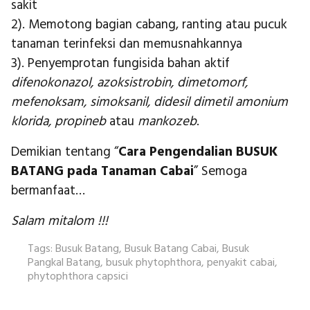
sakit
2). Memotong bagian cabang, ranting atau pucuk
tanaman terinfeksi dan memusnahkannya
3). Penyemprotan fungisida bahan aktif
difenokonazol, azoksistrobin, dimetomorf,
mefenoksam, simoksanil, didesil dimetil amonium
klorida, propineb
atau
mankozeb
.
Demikian tentang “
Cara Pengendalian BUSUK
BATANG pada Tanaman Cabai
” Semoga
bermanfaat…
Salam mitalom !!!
Tags:
Busuk Batang
,
Busuk Batang Cabai
,
Busuk
Pangkal Batang
,
busuk phytophthora
,
penyakit cabai
,
phytophthora capsici