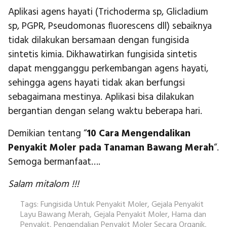
Aplikasi agens hayati (Trichoderma sp, Glicladium
sp, PGPR, Pseudomonas fluorescens dll) sebaiknya
tidak dilakukan bersamaan dengan fungisida
sintetis kimia. Dikhawatirkan fungisida sintetis
dapat mengganggu perkembangan agens hayati,
sehingga agens hayati tidak akan berfungsi
sebagaimana mestinya. Aplikasi bisa dilakukan
bergantian dengan selang waktu beberapa hari.
Demikian tentang “
10 Cara Mengendalikan
Penyakit Moler pada Tanaman Bawang Merah
“.
Semoga bermanfaat….
Salam mitalom !!!
Tags:
Fungisida Untuk Penyakit Moler
,
Gejala Penyakit
Layu Bawang Merah
,
Gejala Penyakit Moler
,
Hama dan
Penyakit
,
Pengendalian Penyakit Moler Secara Organik
,